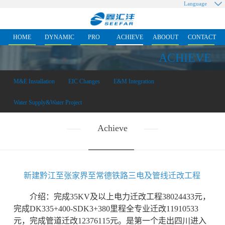
Language
HOME
DYNAMIC
PRO
ACHIEVE
ABOOUT
CONTACT
ACHIEVE
M&E Installation
EIC Changes
E&M Integration
Water Supply&Water Project
Achieve
新建黔江至张家界至常德铁路三电及管线迁改工程
介绍：完成35KV及以上电力迁改工程38024433元，
完成DK335+400-SDK3+380里程全专业迁改11910533
元，完成管道迁改12376115元。是第一个走出四川进入